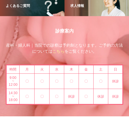
よくあるご質問
求人情報
診療案内
産科・婦人科｜当院での診察は予約制となります。ご予約の方法
については
こちら
をご覧ください。
時間
月
火
水
木
金
土
日
9:00
~
〇
〇
〇
〇
〇
〇
休診
12:00
14:30
~
〇
〇
〇
休診
〇
休診
休診
18:00