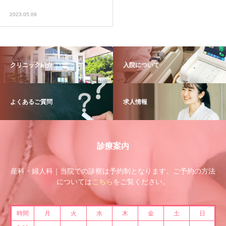
2023.05.09
クリニック紹介
入院について
よくあるご質問
求人情報
診療案内
産科・婦人科｜当院での診察は予約制となります。ご予約の方法
については
こちら
をご覧ください。
時間
月
火
水
木
金
土
日