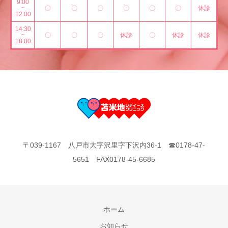
9:00
~
〇
〇
〇
〇
〇
〇
休診
12:00
14:30
~
〇
〇
〇
休診
〇
休診
休診
18:00
〒039-1167 八戸市大字沢里字下沢内36-1 ☎0178-47-
5651 FAX0178-45-6685
ホーム
お知らせ