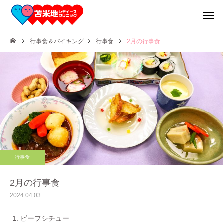
行事食＆バイキング
行事食
2月の行事食
産科
婦人科
行事食
お食事
産前クラ
2月の行事食
2024.04.03
ビーフシチュー