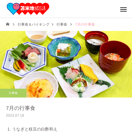
行事食＆バイキング
行事食
7月の行事食
産科
婦人科
行事食
お食事
産前クラ
7月の行事食
2023.07.18
うなぎと枝豆の白酢和え