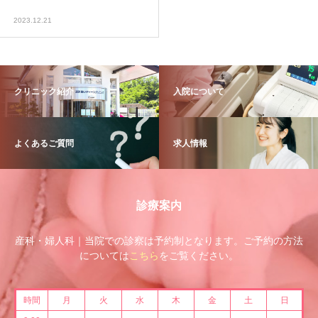
2023.12.21
クリニック紹介
入院について
よくあるご質問
求人情報
診療案内
産科・婦人科｜当院での診察は予約制となります。ご予約の方法
については
こちら
をご覧ください。
時間
月
火
水
木
金
土
日