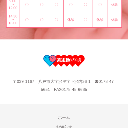
9:00
~
〇
〇
〇
〇
〇
〇
休診
12:00
14:30
~
〇
〇
〇
休診
〇
休診
休診
18:00
〒039-1167 八戸市大字沢里字下沢内36-1 ☎0178-47-
5651 FAX0178-45-6685
ホーム
お知らせ